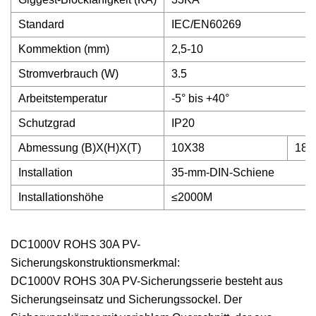
Standard
IEC/EN60269
Kommektion (mm)
2,5-10
Stromverbrauch (W)
3.5
Arbeitstemperatur
-5° bis +40°
Schutzgrad
IP20
Abmessung (B)X(H)X(T)
10X38
18X
Installation
35-mm-DIN-Schiene
Installationshöhe
≤2000M
DC1000V ROHS 30A PV-
Sicherungskonstruktionsmerkmal:
DC1000V ROHS 30A PV-Sicherungsserie besteht aus
Sicherungseinsatz und Sicherungssockel. Der