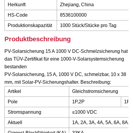
Herkunft
Zhejiang, China
HS-Code
8536100000
Produktionskapazität
1000 Stück/Stücke pro Tag
Produktbeschreibung
PV-Solarsicherung 15 A 1000 V DC-Schmelzsicherung hat
das TÜV-Zertifikat für eine 1000-V-Solarsystemsicherung
bestanden
PV-Solarsicherung, 15 A, 1000 V DC, schmelzbar, 10 x 38
mm, mit Solar-PV-Sicherungshalter. Beschreibung:
Artikel
Gleichstromsicherung
Pole
1P,2P
1P,
Stromspannung
≤1000 VDC
Aktuell
1A, 2A, 3A, 4A, 5A, 6A, 8A, 
Giggest-Blockfähigkeit (KA)
33KA