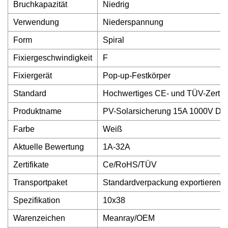
Bruchkapazität
Niedrig
Verwendung
Niederspannung
Form
Spiral
Fixiergeschwindigkeit
F
Fixiergerät
Pop-up-Festkörper
Standard
Hochwertiges CE- und TÜV-Zertifi
Produktname
PV-Solarsicherung 15A 1000V D
Farbe
Weiß
Aktuelle Bewertung
1A-32A
Zertifikate
Ce/RoHS/TÜV
Transportpaket
Standardverpackung exportieren
Spezifikation
10x38
Warenzeichen
Meanray/OEM