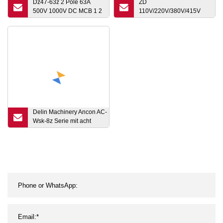
Dz47-63z 2 Pole 63A
ZD
500V 1000V DC MCB 1 2
110V/220V/380V/415V
3 4 6 10 16 20 25 32 40
6W-200W 60mm-104mm
50 63 AMP 2p 63A DC
2IK, 3IK, 4IK, 5Ik, 6Ik
Leistungsschalter Solar
Serie, quadratische
Montage, rechtwinkliger
einphasiger dreiphasiger
mikroelektrischer
Induktions-AC-
Getriebemotor
Delin Machinery Ancon AC-
Wsk-8z Serie mit acht
Spindeln für horizontales
CNC-
Bohren/Gewindeschneiden