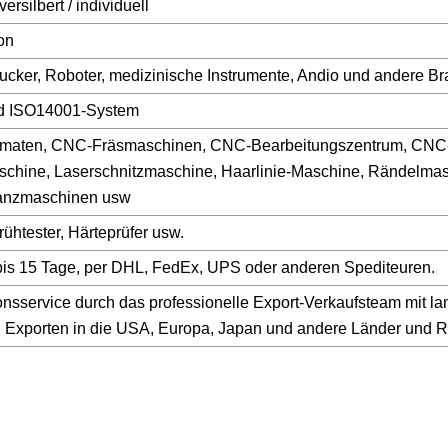
versilbert / individuell
on
ucker, Roboter, medizinische Instrumente, Andio und andere B
nd ISO14001-System
maten, CNC-Fräsmaschinen, CNC-Bearbeitungszentrum, CNC
schine, Laserschnitzmaschine, Haarlinie-Maschine, Rändelmas
tanzmaschinen usw
ühtester, Härteprüfer usw.
3 bis 15 Tage, per DHL, FedEx, UPS oder anderen Spediteuren.
onsservice durch das professionelle Export-Verkaufsteam mit la
n Exporten in die USA, Europa, Japan und andere Länder und 