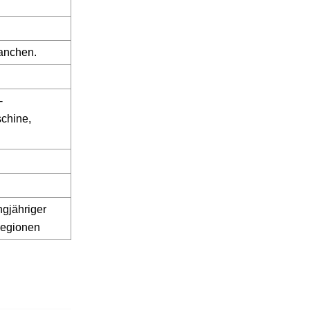
ranchen.
-
chine,
ngjähriger
Regionen