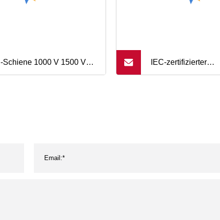
-Schiene 1000 V 1500 V
IEC-zertifizierter
Solar-Photovoltaik-
Niederspannungs-
herungshalter für 10 x 85
Sicherungssockel 
herungen
elektrischer Geräte,
thermischer Schutz
Sicherung, Photovol
Zubehör