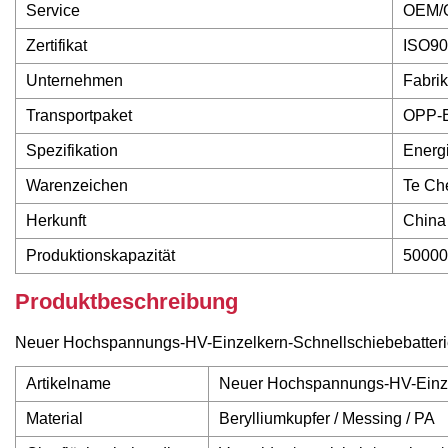
Service
OEM/
Zertifikat
ISO90
Unternehmen
Fabrik
Transportpaket
OPP-B
Spezifikation
Energ
Warenzeichen
Te Ch
Herkunft
China
Produktionskapazität
50000
Produktbeschreibung
Neuer Hochspannungs-HV-Einzelkern-Schnellschiebebatterie
Artikelname
Neuer Hochspannungs-HV-Einzel
Material
Berylliumkupfer / Messing / PA