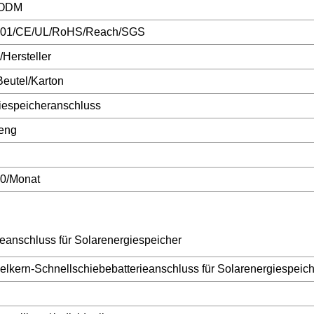
ODM
01/CE/UL/RoHS/Reach/SGS
/Hersteller
eutel/Karton
iespeicheranschluss
eng
0/Monat
anschluss für Solarenergiespeicher
kern-Schnellschiebebatterieanschluss für Solarenergiespeich